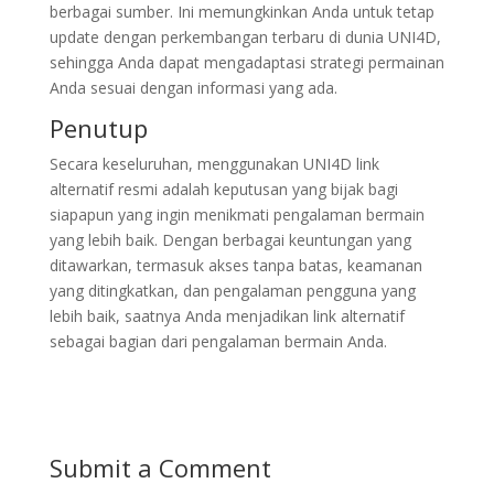
berbagai sumber. Ini memungkinkan Anda untuk tetap
update dengan perkembangan terbaru di dunia UNI4D,
sehingga Anda dapat mengadaptasi strategi permainan
Anda sesuai dengan informasi yang ada.
Penutup
Secara keseluruhan, menggunakan UNI4D link
alternatif resmi adalah keputusan yang bijak bagi
siapapun yang ingin menikmati pengalaman bermain
yang lebih baik. Dengan berbagai keuntungan yang
ditawarkan, termasuk akses tanpa batas, keamanan
yang ditingkatkan, dan pengalaman pengguna yang
lebih baik, saatnya Anda menjadikan link alternatif
sebagai bagian dari pengalaman bermain Anda.
Submit a Comment