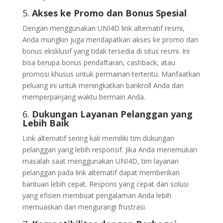
5.
Akses ke Promo dan Bonus Spesial
Dengan menggunakan UNI4D link alternatif resmi,
Anda mungkin juga mendapatkan akses ke promo dan
bonus eksklusif yang tidak tersedia di situs resmi. Ini
bisa berupa bonus pendaftaran, cashback, atau
promosi khusus untuk permainan tertentu. Manfaatkan
peluang ini untuk meningkatkan bankroll Anda dan
memperpanjang waktu bermain Anda.
6.
Dukungan Layanan Pelanggan yang
Lebih Baik
Link alternatif sering kali memiliki tim dukungan
pelanggan yang lebih responsif. Jika Anda menemukan
masalah saat menggunakan UNI4D, tim layanan
pelanggan pada link alternatif dapat memberikan
bantuan lebih cepat. Respons yang cepat dan solusi
yang efisien membuat pengalaman Anda lebih
memuaskan dan mengurangi frustrasi.