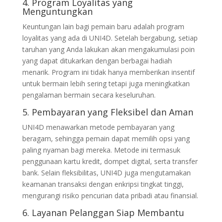
4. Program Loyalitas yang
Menguntungkan
Keuntungan lain bagi pemain baru adalah program
loyalitas yang ada di UNI4D. Setelah bergabung, setiap
taruhan yang Anda lakukan akan mengakumulasi poin
yang dapat ditukarkan dengan berbagai hadiah
menarik. Program ini tidak hanya memberikan insentif
untuk bermain lebih sering tetapi juga meningkatkan
pengalaman bermain secara keseluruhan.
5. Pembayaran yang Fleksibel dan Aman
UNI4D menawarkan metode pembayaran yang
beragam, sehingga pemain dapat memilih opsi yang
paling nyaman bagi mereka. Metode ini termasuk
penggunaan kartu kredit, dompet digital, serta transfer
bank. Selain fleksibilitas, UNI4D juga mengutamakan
keamanan transaksi dengan enkripsi tingkat tinggi,
mengurangi risiko pencurian data pribadi atau finansial.
6. Layanan Pelanggan Siap Membantu