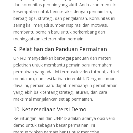
dari komunitas pemain yang aktif. Anda akan memiliki
kesempatan untuk berinteraksi dengan pemain lain,
berbagi tips, strategi, dan pengalaman. Komunitas ini
sering kali menjadi sumber inspirasi dan motivasi,
membantu pemain baru untuk berkembang dan
meningkatkan keterampilan bermain.
9. Pelatihan dan Panduan Permainan
UNI4D menyediakan berbagai panduan dan materi
pelatihan untuk membantu pemain baru memahami
permainan yang ada. Ini termasuk video tutorial, artikel
mendalam, dan sesi latihan interaktif. Dengan sumber
daya ini, pemain baru dapat membangun pemahaman
yang lebih baik tentang strategi, aturan, dan cara
maksimal menjalankan setiap permainan.
10. Ketersediaan Versi Demo
Keuntungan lain dari UNI4D adalah adanya opsi versi
demo untuk sebagian besar permainan. Ini
memungkinkan pemain baru untuk mencoba