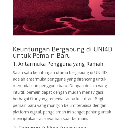
Keuntungan Bergabung di UNI4D
untuk Pemain Baru
1. Antarmuka Pengguna yang Ramah
Salah satu keuntungan utama bergabung di UNI4D
adalah antarmuka pengguna yang dirancang untuk
memudahkan pengguna baru. Dengan desain yang
intuitif, pemain dapat dengan mudah menavigasi
berbagai fitur yang tersedia tanpa kesulitan. Bagi
pemain baru yang mungkin belum terbiasa dengan
platform digital, pengalaman ini sangat penting untuk
menciptakan rasa nyaman saat bermain.