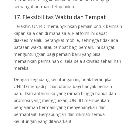
semangat bermain tetap hidup.
17. Fleksibilitas Waktu dan Tempat
Terakhir, UNI4D memungkinkan pemain untuk bermain
kapan saja dan di mana saja. Platform ini dapat
diakses melalui perangkat mobile, sehingga tidak ada
batasan waktu atau tempat bagi pemain. Ini sangat
menguntungkan bagi pemain baru yang bisa
memainkan permainan di sela-sela aktivitas sehari-hari
mereka.
Dengan segudang keuntungan ini, tidak heran jika
UNI4D menjadi pilihan utama bagi banyak pemain
baru. Dari antarmuka yang ramah hingga bonus dan
promosi yang menggiurkan, UNI4D memberikan
pengalaman bermain yang menyenangkan dan
bermanfaat. Bergabunglah dan nikmati semua
keuntungan yang ditawarkan!