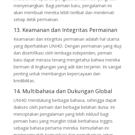
menyenangkan. Bagi pemain baru, pengalaman ini
akan membuat mereka lebih terlibat dan menikmati
setiap detik permainan.
13. Keamanan dan Integritas Permainan
Keamanan dan integritas permainan adalah hal utama
yang diperhatikan UNI4D. Dengan permainan yang diuji
dan disertifikasi oleh lembaga independen, pemain
baru dapat merasa tenang mengetahui bahwa mereka
bermain di lingkungan yang adil dan terjamin. Ini sangat
penting untuk membangun kepercayaan dan
kredibilitas.
14. Multibahasa dan Dukungan Global
UNI4D mendukung berbagai bahasa, sehingga dapat
diakses oleh pemain dari berbagai belahan dunia. Ini
menciptakan pengalaman yang lebih inklusif bagi
pemain baru yang mungkin tidak berbahasa Inggris
sebagai bahasa pertama mereka. Kemudahan ini
mempermudah komunikasi dan pemahaman antar