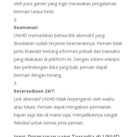
oleh para gamer yang ingin merasakan pengalaman
bermain tanpa henti.
Keamanan:
UNI4D memastikan bahwa link alternatif yang
disediakan sudah terjamin keamanannya. Pemain tidak
perlu khawatir tentang informasi pribadi dan transaksi
yang dilakukan di platform ini. Dengan sistem enkripsi
dan perlindungan data yang baik, pemain dapat
bermain dengan tenang.
Ketersediaan 24/7:
Link alternatif UNI4D tidak terpengaruh oleh waktu
atau lokasi. Pemain dapat mengakses permainan
kapan saja dan di mana saja, menjadikannya sangat
fleksibel untuk semua jenis pemain.
Jenis Permainan yang Tersedia di UNI4D