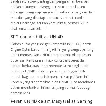
Salah satu aspek penting dari pengalaman bermain
adalah dukungan pelanggan. UNI4D memiliki tim
dukungan yang siap membantu setiap pertanyaan dan
masalah yang dihadapi pemain. Mereka tersedia
melalui berbagai saluran komunikasi, termasuk live
chat, email, dan telepon.
SEO dan Visibilitas UNI4D
Dalam dunia yang sangat kompetitif ini, SEO (Search
Engine Optimization) menjadi hal yang sangat penting
untuk memastikan UNI4D tetap terlihat oleh pemain
potensial. Penggunaan kata kunci yang tepat dan
konten berkualitas tinggi membantu meningkatkan
visibilitas UNI4D di mesin pencari, sehingga lebih
mudah bagi gamer untuk menemukan platform ini.
Konten yang dioptimalkan oleh UNI4D juga membantu
dalam memberikan informasi yang bermanfaat bagi
pemain baru.
Peran UNI4D dalam Masyarakat Gaming