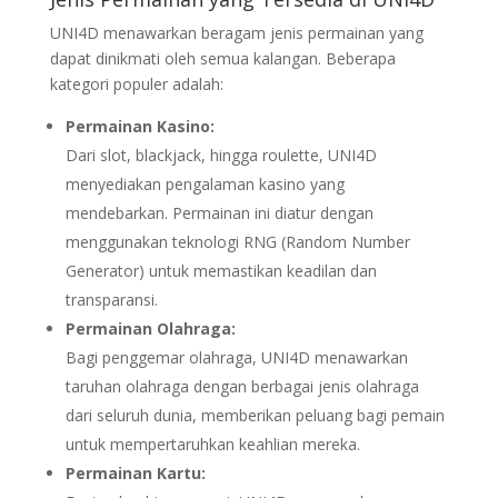
UNI4D menawarkan beragam jenis permainan yang
dapat dinikmati oleh semua kalangan. Beberapa
kategori populer adalah:
Permainan Kasino:
Dari slot, blackjack, hingga roulette, UNI4D
menyediakan pengalaman kasino yang
mendebarkan. Permainan ini diatur dengan
menggunakan teknologi RNG (Random Number
Generator) untuk memastikan keadilan dan
transparansi.
Permainan Olahraga:
Bagi penggemar olahraga, UNI4D menawarkan
taruhan olahraga dengan berbagai jenis olahraga
dari seluruh dunia, memberikan peluang bagi pemain
untuk mempertaruhkan keahlian mereka.
Permainan Kartu: