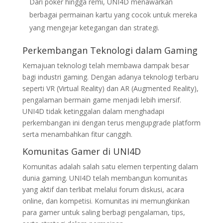
Dari poker hingga remi, UNI4D menawarkan
berbagai permainan kartu yang cocok untuk mereka
yang mengejar ketegangan dan strategi.
Perkembangan Teknologi dalam Gaming
Kemajuan teknologi telah membawa dampak besar
bagi industri gaming. Dengan adanya teknologi terbaru
seperti VR (Virtual Reality) dan AR (Augmented Reality),
pengalaman bermain game menjadi lebih imersif.
UNI4D tidak ketinggalan dalam menghadapi
perkembangan ini dengan terus mengupgrade platform
serta menambahkan fitur canggih.
Komunitas Gamer di UNI4D
Komunitas adalah salah satu elemen terpenting dalam
dunia gaming. UNI4D telah membangun komunitas
yang aktif dan terlibat melalui forum diskusi, acara
online, dan kompetisi. Komunitas ini memungkinkan
para gamer untuk saling berbagi pengalaman, tips,