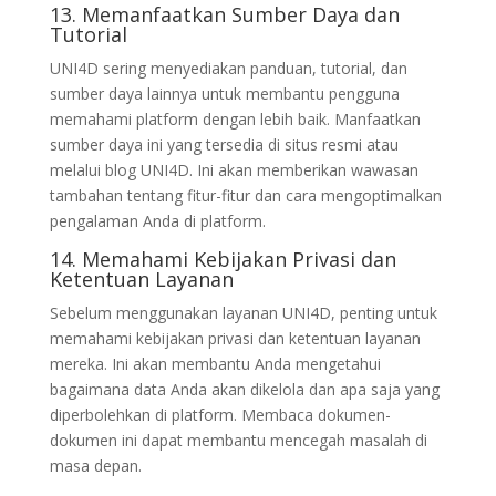
13. Memanfaatkan Sumber Daya dan
Tutorial
UNI4D sering menyediakan panduan, tutorial, dan
sumber daya lainnya untuk membantu pengguna
memahami platform dengan lebih baik. Manfaatkan
sumber daya ini yang tersedia di situs resmi atau
melalui blog UNI4D. Ini akan memberikan wawasan
tambahan tentang fitur-fitur dan cara mengoptimalkan
pengalaman Anda di platform.
14. Memahami Kebijakan Privasi dan
Ketentuan Layanan
Sebelum menggunakan layanan UNI4D, penting untuk
memahami kebijakan privasi dan ketentuan layanan
mereka. Ini akan membantu Anda mengetahui
bagaimana data Anda akan dikelola dan apa saja yang
diperbolehkan di platform. Membaca dokumen-
dokumen ini dapat membantu mencegah masalah di
masa depan.