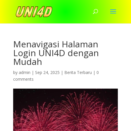
Menavigasi Halaman
Login UNI4D dengan
Mudah
by
admin
|
Sep 24, 2025
|
Berita Terbaru
|
0
comments