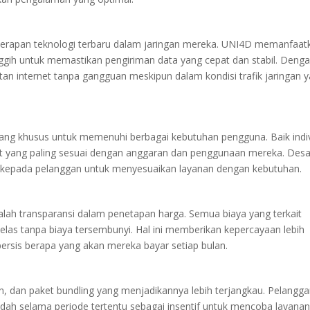
erapan teknologi terbaru dalam jaringan mereka. UNI4D memanfaat
anggih untuk memastikan pengiriman data yang cepat dan stabil. Deng
tan internet tanpa gangguan meskipun dalam kondisi trafik jaringan 
ang khusus untuk memenuhi berbagai kebutuhan pengguna. Baik indiv
ket yang paling sesuai dengan anggaran dan penggunaan mereka. Desa
an kepada pelanggan untuk menyesuaikan layanan dengan kebutuhan.
dalah transparansi dalam penetapan harga. Semua biaya yang terkait
las tanpa biaya tersembunyi. Hal ini memberikan kepercayaan lebih
rsis berapa yang akan mereka bayar setiap bulan.
, dan paket bundling yang menjadikannya lebih terjangkau. Pelangg
endah selama periode tertentu sebagai insentif untuk mencoba layana