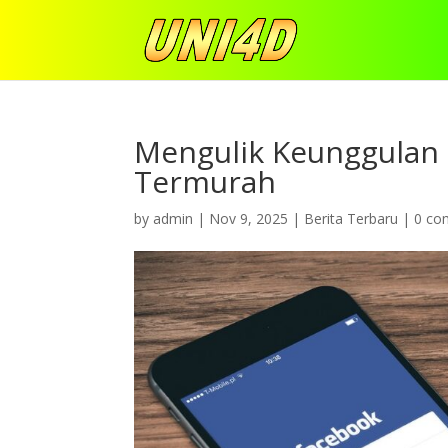
Mengulik Keunggulan
Termurah
by
admin
|
Nov 9, 2025
|
Berita Terbaru
|
0 co