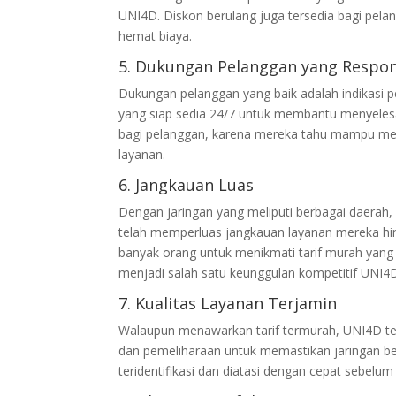
UNI4D. Diskon berulang juga tersedia bagi pela
hemat biaya.
5. Dukungan Pelanggan yang Respon
Dukungan pelanggan yang baik adalah indikasi p
yang siap sedia 24/7 untuk membantu menyeles
bagi pelanggan, karena mereka tahu mampu me
layanan.
6. Jangkauan Luas
Dengan jaringan yang meliputi berbagai daerah
telah memperluas jangkauan layanan mereka hin
banyak orang untuk menikmati tarif murah yang
menjadi salah satu keunggulan kompetitif UNI4
7. Kualitas Layanan Terjamin
Walaupun menawarkan tarif termurah, UNI4D te
dan pemeliharaan untuk memastikan jaringan ber
teridentifikasi dan diatasi dengan cepat sebe