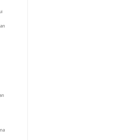
ui
gan
an
una