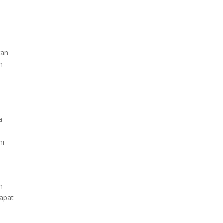
gan
n
a
ni
n
dapat