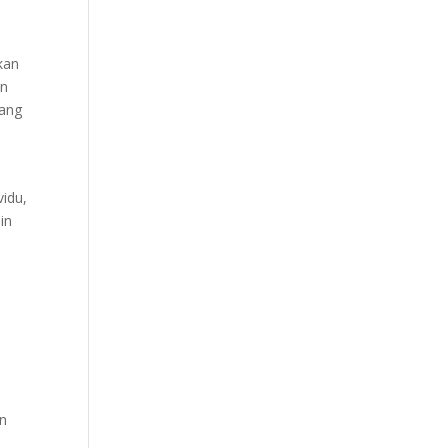
kan
an
yang
idu,
in
an
n