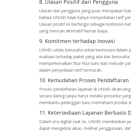
8. Ulasan Positif dari Pengguna
Ulasan dari pengguna yang puas merupakan bukt
bahwa UNI4D tidak hanya menyediakan tarif yang
Ulasan positif ini berfungsi sebagai testimoni 
yang mencari alternatif hemat biaya.
9. Komitmen terhadap Inovasi
UNI4D selalu berusaha untuk berinovasi dalam 
evaluasi terhadap paket yang ada dan berusaha 
memperkenalkan fitur-fitur baru dan metode 
dalam penyediaan tarif termurah.
10. Kemudahan Proses Pendaftaran
Proses pendaftaran layanan di UNI4D dirancan
secara daring tanpa harus melalui prosedur yan
membantu pelanggan baru memahami produk dan
11. Ketersediaan Layanan Berbasis D
Dalam era digital saat ini, UNI4D memberikan 
dapat mengelola akun, melihat penggunaan, dan