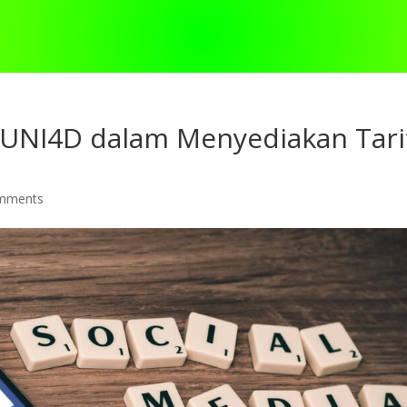
 UNI4D dalam Menyediakan Tari
mments