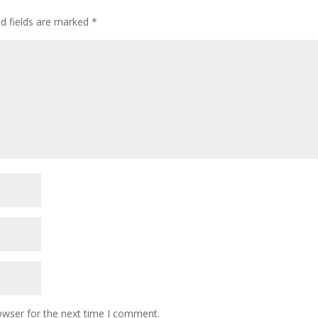
ed fields are marked
*
owser for the next time I comment.