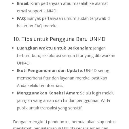
Email
: Kirim pertanyaan atau masalah ke alamat
email support UNI4D.
FAQ
: Banyak pertanyaan umum sudah terjawab di
halaman FAQ mereka.
10. Tips untuk Pengguna Baru UNI4D
Luangkan Waktu untuk Berkenalan
: Jangan
terburu-buru; eksplorasi semua fitur yang ditawarkan
UNI4D.
Ikuti Pengumuman dan Update
: UNI4D sering
memperbarui fitur dan layanan mereka; pastikan
Anda selalu terinformasi.
Menggunakan Koneksi Aman
: Selalu login melalui
jaringan yang aman dan hindari penggunaan Wi-Fi
publik untuk transaksi yang sensitif.
Dengan mengikuti panduan ini, pemula akan siap untuk
menikmati pengalaman di UNI4D secara aman dan