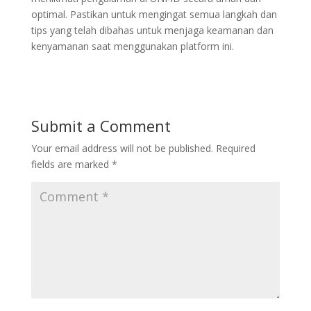
optimal. Pastikan untuk mengingat semua langkah dan
tips yang telah dibahas untuk menjaga keamanan dan
kenyamanan saat menggunakan platform ini.
Submit a Comment
Your email address will not be published.
Required
fields are marked
*