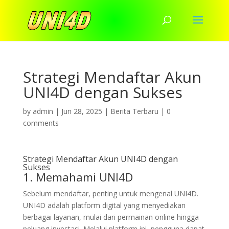
Strategi Mendaftar Akun
UNI4D dengan Sukses
by
admin
|
Jun 28, 2025
|
Berita Terbaru
|
0
comments
Strategi Mendaftar Akun UNI4D dengan
Sukses
1. Memahami UNI4D
Sebelum mendaftar, penting untuk mengenal UNI4D.
UNI4D adalah platform digital yang menyediakan
berbagai layanan, mulai dari permainan online hingga
peluang investasi. Melalui platform ini, pengguna dapat