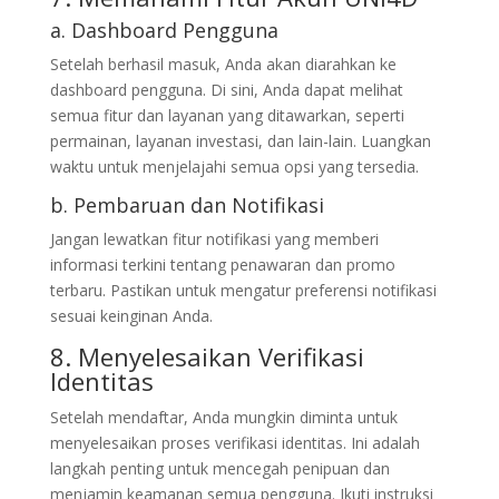
a. Dashboard Pengguna
Setelah berhasil masuk, Anda akan diarahkan ke
dashboard pengguna. Di sini, Anda dapat melihat
semua fitur dan layanan yang ditawarkan, seperti
permainan, layanan investasi, dan lain-lain. Luangkan
waktu untuk menjelajahi semua opsi yang tersedia.
b. Pembaruan dan Notifikasi
Jangan lewatkan fitur notifikasi yang memberi
informasi terkini tentang penawaran dan promo
terbaru. Pastikan untuk mengatur preferensi notifikasi
sesuai keinginan Anda.
8. Menyelesaikan Verifikasi
Identitas
Setelah mendaftar, Anda mungkin diminta untuk
menyelesaikan proses verifikasi identitas. Ini adalah
langkah penting untuk mencegah penipuan dan
menjamin keamanan semua pengguna. Ikuti instruksi