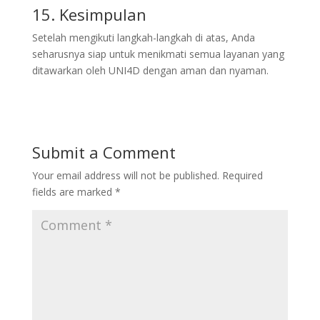
15. Kesimpulan
Setelah mengikuti langkah-langkah di atas, Anda
seharusnya siap untuk menikmati semua layanan yang
ditawarkan oleh UNI4D dengan aman dan nyaman.
Submit a Comment
Your email address will not be published.
Required
fields are marked
*