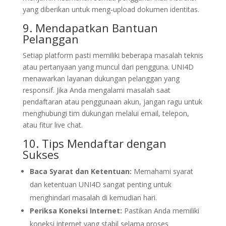
yang diberikan untuk meng-upload dokumen identitas.
9. Mendapatkan Bantuan
Pelanggan
Setiap platform pasti memiliki beberapa masalah teknis
atau pertanyaan yang muncul dari pengguna. UNI4D
menawarkan layanan dukungan pelanggan yang
responsif. Jika Anda mengalami masalah saat
pendaftaran atau penggunaan akun, jangan ragu untuk
menghubungi tim dukungan melalui email, telepon,
atau fitur live chat.
10. Tips Mendaftar dengan
Sukses
Baca Syarat dan Ketentuan:
Memahami syarat
dan ketentuan UNI4D sangat penting untuk
menghindari masalah di kemudian hari.
Periksa Koneksi Internet:
Pastikan Anda memiliki
koneksi internet yang stabil selama proses