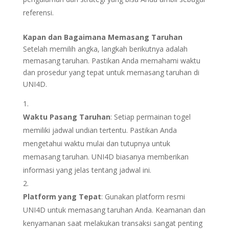
referensi.
Kapan dan Bagaimana Memasang Taruhan
Setelah memilih angka, langkah berikutnya adalah
memasang taruhan. Pastikan Anda memahami waktu
dan prosedur yang tepat untuk memasang taruhan di
UNI4D.
Waktu Pasang Taruhan
: Setiap permainan togel
memiliki jadwal undian tertentu. Pastikan Anda
mengetahui waktu mulai dan tutupnya untuk
memasang taruhan. UNI4D biasanya memberikan
informasi yang jelas tentang jadwal ini.
Platform yang Tepat
: Gunakan platform resmi
UNI4D untuk memasang taruhan Anda. Keamanan dan
kenyamanan saat melakukan transaksi sangat penting