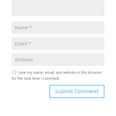
Save my name, email, and website in this browser
for the next time I comment.