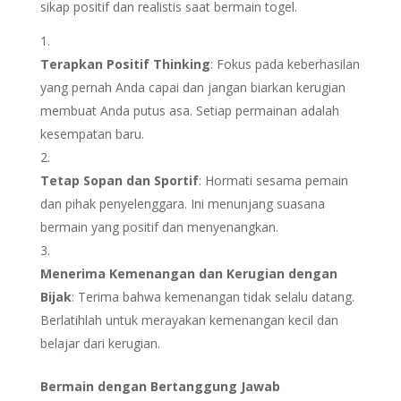
sikap positif dan realistis saat bermain togel.
Terapkan Positif Thinking
: Fokus pada keberhasilan
yang pernah Anda capai dan jangan biarkan kerugian
membuat Anda putus asa. Setiap permainan adalah
kesempatan baru.
Tetap Sopan dan Sportif
: Hormati sesama pemain
dan pihak penyelenggara. Ini menunjang suasana
bermain yang positif dan menyenangkan.
Menerima Kemenangan dan Kerugian dengan
Bijak
: Terima bahwa kemenangan tidak selalu datang.
Berlatihlah untuk merayakan kemenangan kecil dan
belajar dari kerugian.
Bermain dengan Bertanggung Jawab