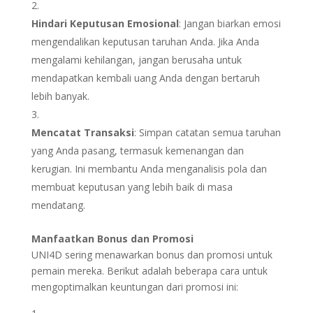
Hindari Keputusan Emosional
: Jangan biarkan emosi
mengendalikan keputusan taruhan Anda. Jika Anda
mengalami kehilangan, jangan berusaha untuk
mendapatkan kembali uang Anda dengan bertaruh
lebih banyak.
Mencatat Transaksi
: Simpan catatan semua taruhan
yang Anda pasang, termasuk kemenangan dan
kerugian. Ini membantu Anda menganalisis pola dan
membuat keputusan yang lebih baik di masa
mendatang.
Manfaatkan Bonus dan Promosi
UNI4D sering menawarkan bonus dan promosi untuk
pemain mereka. Berikut adalah beberapa cara untuk
mengoptimalkan keuntungan dari promosi ini: