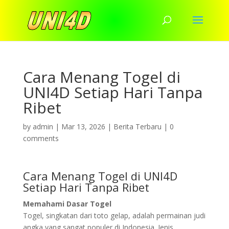
Cara Menang Togel di
UNI4D Setiap Hari Tanpa
Ribet
by
admin
|
Mar 13, 2026
|
Berita Terbaru
|
0
comments
Cara Menang Togel di UNI4D
Setiap Hari Tanpa Ribet
Memahami Dasar Togel
Togel, singkatan dari toto gelap, adalah permainan judi
angka yang sangat populer di Indonesia. Jenis