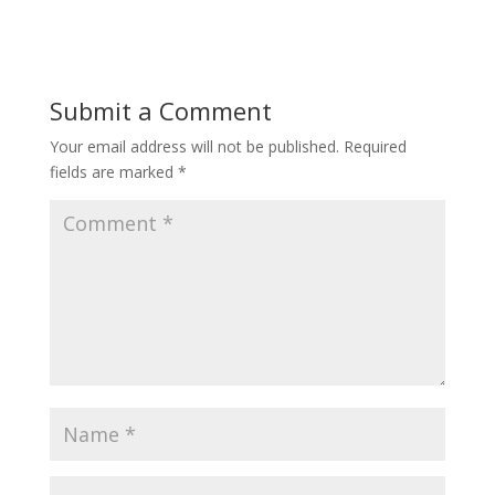
Submit a Comment
Your email address will not be published.
Required
fields are marked
*