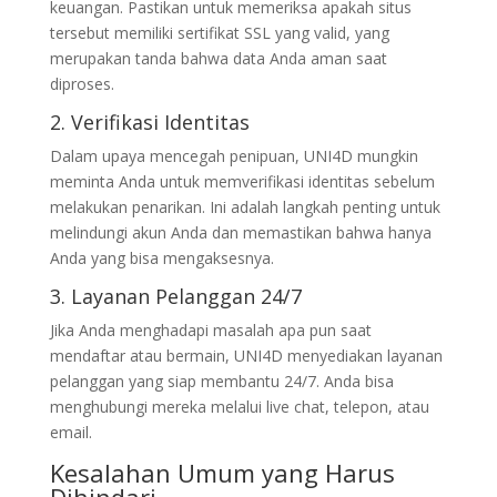
keuangan. Pastikan untuk memeriksa apakah situs
tersebut memiliki sertifikat SSL yang valid, yang
merupakan tanda bahwa data Anda aman saat
diproses.
2. Verifikasi Identitas
Dalam upaya mencegah penipuan, UNI4D mungkin
meminta Anda untuk memverifikasi identitas sebelum
melakukan penarikan. Ini adalah langkah penting untuk
melindungi akun Anda dan memastikan bahwa hanya
Anda yang bisa mengaksesnya.
3. Layanan Pelanggan 24/7
Jika Anda menghadapi masalah apa pun saat
mendaftar atau bermain, UNI4D menyediakan layanan
pelanggan yang siap membantu 24/7. Anda bisa
menghubungi mereka melalui live chat, telepon, atau
email.
Kesalahan Umum yang Harus
Dihindari