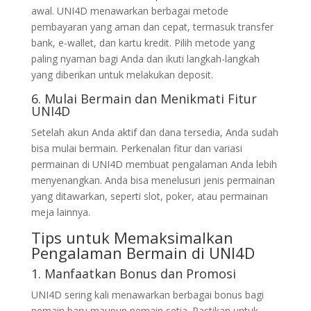
awal. UNI4D menawarkan berbagai metode
pembayaran yang aman dan cepat, termasuk transfer
bank, e-wallet, dan kartu kredit. Pilih metode yang
paling nyaman bagi Anda dan ikuti langkah-langkah
yang diberikan untuk melakukan deposit.
6. Mulai Bermain dan Menikmati Fitur
UNI4D
Setelah akun Anda aktif dan dana tersedia, Anda sudah
bisa mulai bermain. Perkenalan fitur dan variasi
permainan di UNI4D membuat pengalaman Anda lebih
menyenangkan. Anda bisa menelusuri jenis permainan
yang ditawarkan, seperti slot, poker, atau permainan
meja lainnya.
Tips untuk Memaksimalkan
Pengalaman Bermain di UNI4D
1. Manfaatkan Bonus dan Promosi
UNI4D sering kali menawarkan berbagai bonus bagi
pemain baru maupun pemain setia. Pastikan untuk