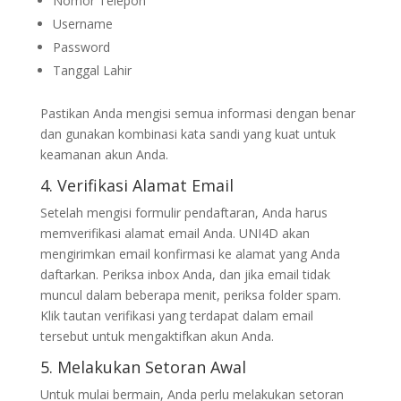
Nomor Telepon
Username
Password
Tanggal Lahir
Pastikan Anda mengisi semua informasi dengan benar
dan gunakan kombinasi kata sandi yang kuat untuk
keamanan akun Anda.
4. Verifikasi Alamat Email
Setelah mengisi formulir pendaftaran, Anda harus
memverifikasi alamat email Anda. UNI4D akan
mengirimkan email konfirmasi ke alamat yang Anda
daftarkan. Periksa inbox Anda, dan jika email tidak
muncul dalam beberapa menit, periksa folder spam.
Klik tautan verifikasi yang terdapat dalam email
tersebut untuk mengaktifkan akun Anda.
5. Melakukan Setoran Awal
Untuk mulai bermain, Anda perlu melakukan setoran