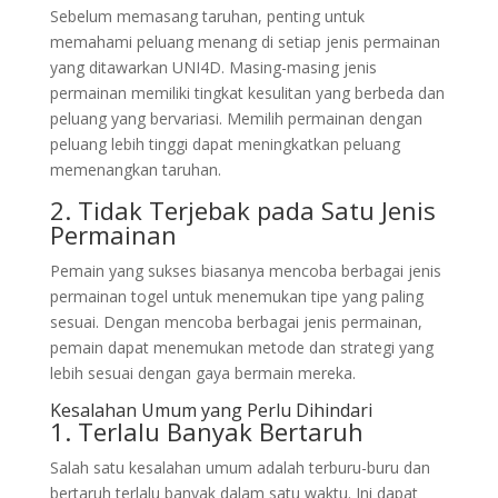
Sebelum memasang taruhan, penting untuk
memahami peluang menang di setiap jenis permainan
yang ditawarkan UNI4D. Masing-masing jenis
permainan memiliki tingkat kesulitan yang berbeda dan
peluang yang bervariasi. Memilih permainan dengan
peluang lebih tinggi dapat meningkatkan peluang
memenangkan taruhan.
2. Tidak Terjebak pada Satu Jenis
Permainan
Pemain yang sukses biasanya mencoba berbagai jenis
permainan togel untuk menemukan tipe yang paling
sesuai. Dengan mencoba berbagai jenis permainan,
pemain dapat menemukan metode dan strategi yang
lebih sesuai dengan gaya bermain mereka.
Kesalahan Umum yang Perlu Dihindari
1. Terlalu Banyak Bertaruh
Salah satu kesalahan umum adalah terburu-buru dan
bertaruh terlalu banyak dalam satu waktu. Ini dapat