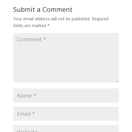
Submit a Comment
Your email address will not be published.
Required
fields are marked
*