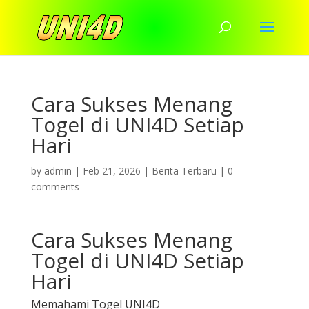
Cara Sukses Menang
Togel di UNI4D Setiap
Hari
by
admin
|
Feb 21, 2026
|
Berita Terbaru
|
0
comments
Cara Sukses Menang
Togel di UNI4D Setiap
Hari
Memahami Togel UNI4D