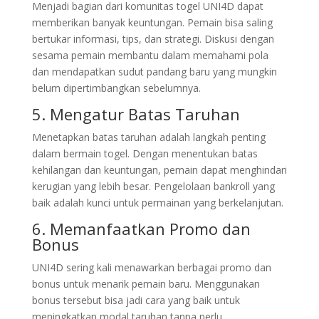
Menjadi bagian dari komunitas togel UNI4D dapat
memberikan banyak keuntungan. Pemain bisa saling
bertukar informasi, tips, dan strategi. Diskusi dengan
sesama pemain membantu dalam memahami pola
dan mendapatkan sudut pandang baru yang mungkin
belum dipertimbangkan sebelumnya.
5. Mengatur Batas Taruhan
Menetapkan batas taruhan adalah langkah penting
dalam bermain togel. Dengan menentukan batas
kehilangan dan keuntungan, pemain dapat menghindari
kerugian yang lebih besar. Pengelolaan bankroll yang
baik adalah kunci untuk permainan yang berkelanjutan.
6. Memanfaatkan Promo dan
Bonus
UNI4D sering kali menawarkan berbagai promo dan
bonus untuk menarik pemain baru. Menggunakan
bonus tersebut bisa jadi cara yang baik untuk
meningkatkan modal taruhan tanpa perlu