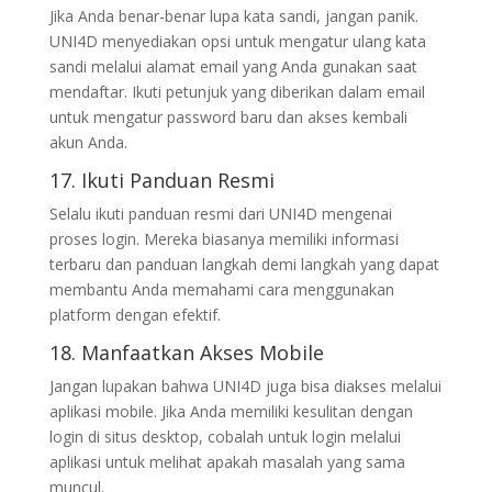
Jika Anda benar-benar lupa kata sandi, jangan panik.
UNI4D menyediakan opsi untuk mengatur ulang kata
sandi melalui alamat email yang Anda gunakan saat
mendaftar. Ikuti petunjuk yang diberikan dalam email
untuk mengatur password baru dan akses kembali
akun Anda.
17. Ikuti Panduan Resmi
Selalu ikuti panduan resmi dari UNI4D mengenai
proses login. Mereka biasanya memiliki informasi
terbaru dan panduan langkah demi langkah yang dapat
membantu Anda memahami cara menggunakan
platform dengan efektif.
18. Manfaatkan Akses Mobile
Jangan lupakan bahwa UNI4D juga bisa diakses melalui
aplikasi mobile. Jika Anda memiliki kesulitan dengan
login di situs desktop, cobalah untuk login melalui
aplikasi untuk melihat apakah masalah yang sama
muncul.