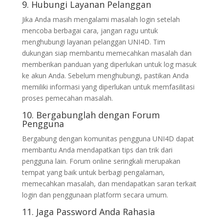
9. Hubungi Layanan Pelanggan
Jika Anda masih mengalami masalah login setelah
mencoba berbagai cara, jangan ragu untuk
menghubungi layanan pelanggan UNI4D. Tim
dukungan siap membantu memecahkan masalah dan
memberikan panduan yang diperlukan untuk log masuk
ke akun Anda. Sebelum menghubungi, pastikan Anda
memiliki informasi yang diperlukan untuk memfasilitasi
proses pemecahan masalah.
10. Bergabunglah dengan Forum
Pengguna
Bergabung dengan komunitas pengguna UNI4D dapat
membantu Anda mendapatkan tips dan trik dari
pengguna lain. Forum online seringkali merupakan
tempat yang baik untuk berbagi pengalaman,
memecahkan masalah, dan mendapatkan saran terkait
login dan penggunaan platform secara umum.
11. Jaga Password Anda Rahasia