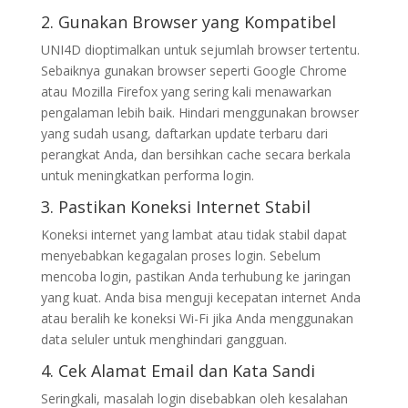
2. Gunakan Browser yang Kompatibel
UNI4D dioptimalkan untuk sejumlah browser tertentu.
Sebaiknya gunakan browser seperti Google Chrome
atau Mozilla Firefox yang sering kali menawarkan
pengalaman lebih baik. Hindari menggunakan browser
yang sudah usang, daftarkan update terbaru dari
perangkat Anda, dan bersihkan cache secara berkala
untuk meningkatkan performa login.
3. Pastikan Koneksi Internet Stabil
Koneksi internet yang lambat atau tidak stabil dapat
menyebabkan kegagalan proses login. Sebelum
mencoba login, pastikan Anda terhubung ke jaringan
yang kuat. Anda bisa menguji kecepatan internet Anda
atau beralih ke koneksi Wi-Fi jika Anda menggunakan
data seluler untuk menghindari gangguan.
4. Cek Alamat Email dan Kata Sandi
Seringkali, masalah login disebabkan oleh kesalahan