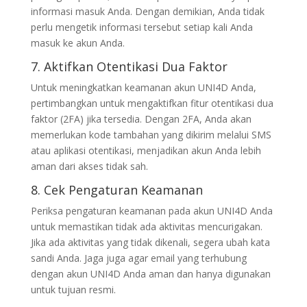
informasi masuk Anda. Dengan demikian, Anda tidak
perlu mengetik informasi tersebut setiap kali Anda
masuk ke akun Anda.
7. Aktifkan Otentikasi Dua Faktor
Untuk meningkatkan keamanan akun UNI4D Anda,
pertimbangkan untuk mengaktifkan fitur otentikasi dua
faktor (2FA) jika tersedia. Dengan 2FA, Anda akan
memerlukan kode tambahan yang dikirim melalui SMS
atau aplikasi otentikasi, menjadikan akun Anda lebih
aman dari akses tidak sah.
8. Cek Pengaturan Keamanan
Periksa pengaturan keamanan pada akun UNI4D Anda
untuk memastikan tidak ada aktivitas mencurigakan.
Jika ada aktivitas yang tidak dikenali, segera ubah kata
sandi Anda. Jaga juga agar email yang terhubung
dengan akun UNI4D Anda aman dan hanya digunakan
untuk tujuan resmi.