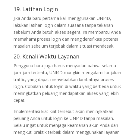
19. Latihan Login
Jika Anda baru pertama kali menggunakan UNI4D,
lakukan latihan login dalam suasana tanpa tekanan
sebelum Anda butuh akses segera. Ini membantu Anda
memahami proses login dan mengidentifikasi potensi
masalah sebelum terjebak dalam situasi mendesak.
20. Kenali Waktu Layanan
Pengguna baru juga harus menyadari bahwa selama
jam-jam tertentu, UNI4D mungkin mengalami lonjakan
traffic, yang dapat menyebabkan lambatnya proses
login. Cobalah untuk login di waktu yang berbeda untuk
meningkatkan peluang mendapatkan akses yang lebih
cepat.
Implementasi kiat-kiat tersebut akan meningkatkan
peluang Anda untuk login ke UNI4D tanpa masalah.
Selalu ingat untuk menjaga keamanan akun Anda dan
mengikuti praktik terbaik dalam menggunakan layanan