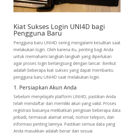
Kiat Sukses Login UNI4D bagi
Pengguna Baru
Pengguna baru UNI4D sering mengalami kesulitan saat
melakukan login. Oleh karena itu, penting bagi Anda
untuk memahami langkah-langkah yang diperlukan
agar proses login berlangsung dengan lancar. Berikut
adalah beberapa kiat sukses yang dapat membantu
pengguna baru UNI4D saat melakukan login.
1. Persiapkan Akun Anda
Sebelum menjelajahi platform UNI4D, pastikan Anda
telah mendaftar dan memiliki akun yang valid. Proses
registrasi biasanya melibatkan pengisian beberapa data
pribadi, termasuk alamat email, nomor telepon, dan
informasi penting lainnya. Pastikan semua data yang
Anda masukkan adalah benar dan sesuai.