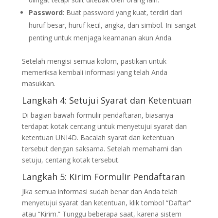
Password
: Buat password yang kuat, terdiri dari
huruf besar, huruf kecil, angka, dan simbol. Ini sangat
penting untuk menjaga keamanan akun Anda.
Setelah mengisi semua kolom, pastikan untuk
memeriksa kembali informasi yang telah Anda
masukkan.
Langkah 4: Setujui Syarat dan Ketentuan
Di bagian bawah formulir pendaftaran, biasanya
terdapat kotak centang untuk menyetujui syarat dan
ketentuan UNI4D. Bacalah syarat dan ketentuan
tersebut dengan saksama. Setelah memahami dan
setuju, centang kotak tersebut.
Langkah 5: Kirim Formulir Pendaftaran
Jika semua informasi sudah benar dan Anda telah
menyetujui syarat dan ketentuan, klik tombol “Daftar”
atau “Kirim.” Tunggu beberapa saat, karena sistem