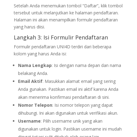
Setelah Anda menemukan tombol “Daftar”, klik tombol
tersebut untuk melanjutkan ke halaman pendaftaran.
Halaman ini akan menampilkan formulir pendaftaran
yang harus diisi.
Langkah 3: Isi Formulir Pendaftaran
Formulir pendaftaran UNI4D terdiri dari beberapa
kolom yang harus Anda isi:
Nama Lengkap
: Isi dengan nama depan dan nama
belakang Anda.
Email Aktif
: Masukkan alamat email yang sering
Anda gunakan. Pastikan email ini aktif karena Anda
akan menerima konfirmasi pendaftaran di sini.
Nomor Telepon
: Isi nomor telepon yang dapat
dihubungi. Ini akan digunakan untuk verifikasi akun.
Username
: Pilih username unik yang akan
digunakan untuk login. Pastikan username ini mudah
diingat tetapi sulit ditebak oleh orang lain.