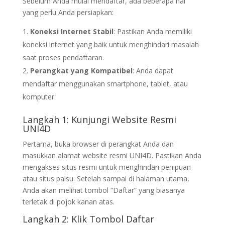
Sebelum Anda mulai mendaftar, ada beberapa hal
yang perlu Anda persiapkan:
Koneksi Internet Stabil
: Pastikan Anda memiliki
koneksi internet yang baik untuk menghindari masalah
saat proses pendaftaran.
Perangkat yang Kompatibel
: Anda dapat
mendaftar menggunakan smartphone, tablet, atau
komputer.
Langkah 1: Kunjungi Website Resmi
UNI4D
Pertama, buka browser di perangkat Anda dan
masukkan alamat website resmi UNI4D. Pastikan Anda
mengakses situs resmi untuk menghindari penipuan
atau situs palsu. Setelah sampai di halaman utama,
Anda akan melihat tombol “Daftar” yang biasanya
terletak di pojok kanan atas.
Langkah 2: Klik Tombol Daftar