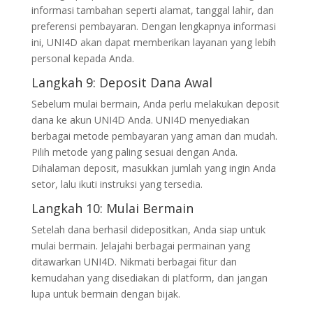
informasi tambahan seperti alamat, tanggal lahir, dan
preferensi pembayaran. Dengan lengkapnya informasi
ini, UNI4D akan dapat memberikan layanan yang lebih
personal kepada Anda.
Langkah 9: Deposit Dana Awal
Sebelum mulai bermain, Anda perlu melakukan deposit
dana ke akun UNI4D Anda. UNI4D menyediakan
berbagai metode pembayaran yang aman dan mudah.
Pilih metode yang paling sesuai dengan Anda.
Dihalaman deposit, masukkan jumlah yang ingin Anda
setor, lalu ikuti instruksi yang tersedia.
Langkah 10: Mulai Bermain
Setelah dana berhasil didepositkan, Anda siap untuk
mulai bermain. Jelajahi berbagai permainan yang
ditawarkan UNI4D. Nikmati berbagai fitur dan
kemudahan yang disediakan di platform, dan jangan
lupa untuk bermain dengan bijak.