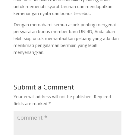
untuk memenuhi syarat taruhan dan mendapatkan
kemenangan nyata dari bonus tersebut.
Dengan memahami semua aspek penting mengenai
persyaratan bonus member baru UNI4D, Anda akan
lebih siap untuk memanfaatkan peluang yang ada dan
menikmati pengalaman bermain yang lebih
menyenangkan.
Submit a Comment
Your email address will not be published.
Required
fields are marked
*