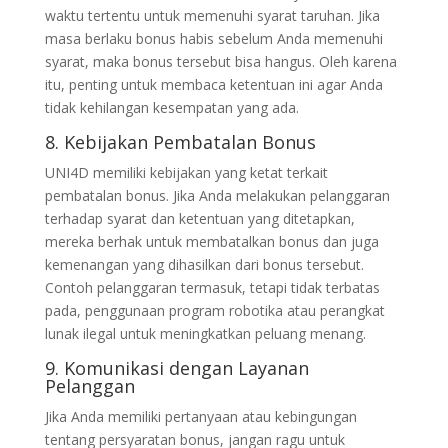
waktu tertentu untuk memenuhi syarat taruhan. Jika
masa berlaku bonus habis sebelum Anda memenuhi
syarat, maka bonus tersebut bisa hangus. Oleh karena
itu, penting untuk membaca ketentuan ini agar Anda
tidak kehilangan kesempatan yang ada.
8. Kebijakan Pembatalan Bonus
UNI4D memiliki kebijakan yang ketat terkait
pembatalan bonus. Jika Anda melakukan pelanggaran
terhadap syarat dan ketentuan yang ditetapkan,
mereka berhak untuk membatalkan bonus dan juga
kemenangan yang dihasilkan dari bonus tersebut.
Contoh pelanggaran termasuk, tetapi tidak terbatas
pada, penggunaan program robotika atau perangkat
lunak ilegal untuk meningkatkan peluang menang.
9. Komunikasi dengan Layanan
Pelanggan
Jika Anda memiliki pertanyaan atau kebingungan
tentang persyaratan bonus, jangan ragu untuk