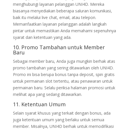
menghubungi layanan pelanggan UNI4D. Mereka
biasanya menyediakan beberapa saluran komunikasi,
baik itu melalui live chat, email, atau telepon.
Memanfaatkan layanan pelanggan adalah langkah
pintar untuk memastikan Anda memahami sepenuhnya
syarat dan ketentuan yang ada.
10. Promo Tambahan untuk Member
Baru
Sebagai member baru, Anda juga mungkin berhak atas
promo tambahan yang sering ditawarkan oleh UNI4D.
Promo ini bisa berupa bonus tanpa deposit, spin gratis
untuk permainan slot tertentu, atau penawaran untuk
permainan baru. Selalu periksa halaman promosi untuk
melihat apa yang sedang ditawarkan.
11. Ketentuan Umum
Selain syarat khusus yang terkait dengan bonus, ada
juga ketentuan umum yang berlaku untuk semua
member. Misalnya, UNI4D berhak untuk memodifikasi