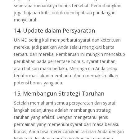
seberapa menariknya bonus tersebut. Pertimbangkan
juga tinjauan kritis untuk mendapatkan pandangan
menyeluruh.
14. Update dalam Persyaratan
UNI4D sering kali memperbarui syarat dan ketentuan
mereka, jadi pastikan Anda selalu mengikuti berita
terbaru dari mereka. Pembaruan ini mungkin mencakup
perubahan pada persentase bonus, syarat taruhan,
atau bahkan masa berlaku. Menjaga diri Anda tetap
terinformasi akan membantu Anda memaksimalkan
potensi bonus yang ada.
15. Membangun Strategi Taruhan
Setelah memahami semua persyaratan dan syarat,
langkah selanjutnya adalah membangun strategi
taruhan yang efektif. Dengan mengetahui jenis
permainan yang memenuhi syarat dan masa berlaku
bonus, Anda bisa merencanakan taruhan Anda dengan
lebih baik. Ini akan memaksimalkan peluang Anda