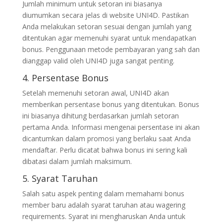
Jumlah minimum untuk setoran ini biasanya
diumumkan secara jelas di website UNI4D. Pastikan
Anda melakukan setoran sesuai dengan jumlah yang
ditentukan agar memenuhi syarat untuk mendapatkan
bonus. Penggunaan metode pembayaran yang sah dan
dianggap valid oleh UNI4D juga sangat penting.
4. Persentase Bonus
Setelah memenuhi setoran awal, UNI4D akan
memberikan persentase bonus yang ditentukan. Bonus
ini biasanya dihitung berdasarkan jumlah setoran
pertama Anda. Informasi mengenai persentase ini akan
dicantumkan dalam promosi yang berlaku saat Anda
mendaftar. Perlu dicatat bahwa bonus ini sering kali
dibatasi dalam jumlah maksimum.
5. Syarat Taruhan
Salah satu aspek penting dalam memahami bonus
member baru adalah syarat taruhan atau wagering
requirements. Syarat ini mengharuskan Anda untuk