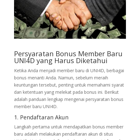
Persyaratan Bonus Member Baru
UNI4D yang Harus Diketahui
Ketika Anda menjadi member baru di UNI4D, berbagai
bonus menanti Anda. Namun, sebelum meraih
keuntungan tersebut, penting untuk memahami syarat
dan ketentuan yang melekat pada bonus ini. Berikut
adalah panduan lengkap mengenai persyaratan bonus
member baru UNI4D.
1. Pendaftaran Akun
Langkah pertama untuk mendapatkan bonus member
baru adalah melakukan pendaftaran akun di situs