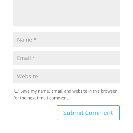
Save my name, email, and website in this browser
for the next time I comment.