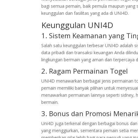
bagi semua pemain, baik pemula maupun yang su
keunggulan dan fasilitas yang ada di UNI4D.
Keunggulan UNI4D
1. Sistem Keamanan yang Tin
Salah satu keunggulan terbesar UNI4D adalah s
data pribadi dan transaksi keuangan Anda dili
lingkungan bermain yang aman dan terpercaya de
2. Ragam Permainan Togel
UNI4D menawarkan berbagai jenis permainan togel
pemain memiliki banyak pilihan untuk menyesuai
menawarkan permainan lainnya seperti sidney
bermain.
3. Bonus dan Promosi Menari
Uni4D juga terkenal dengan berbagai bonus da
yang menggiurkan, sementara pemain setia mend
memberikan nilai lebih bagi para penjudi yang