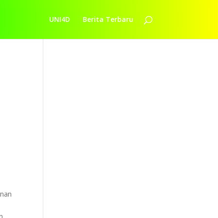
UNI4D
Berita Terbaru
inan
n