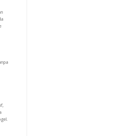
an
da
e
anpa
f,
a
gel.