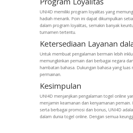
Program Loyalitas
UNI4D memiliki program loyalitas yang memung
hadiah menarik. Poin ini dapat dikumpulkan seti
dalam program loyalitas, semakin banyak keuntu
turnamen tertentu.
Ketersediaan Layanan da
Untuk membuat pengalaman bermain lebih inklus
memungkinkan pemain dari berbagai negara dan
hambatan bahasa. Dukungan bahasa yang luas
permainan.
Kesimpulan
UNI4D menjanjikan pengalaman togel online yan
menjamin keamanan dan kenyamanan pemain. De
serta berbagai promosi dan bonus, UNI4D adala
dalam dunia togel online. Dengan semua keunggul