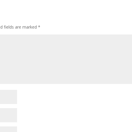
ed fields are marked
*