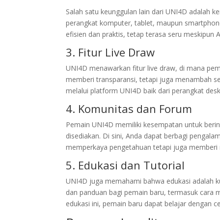
Salah satu keunggulan lain dari UNI4D adalah k
perangkat komputer, tablet, maupun smartphone
efisien dan praktis, tetap terasa seru meskipun 
3. Fitur Live Draw
UNI4D menawarkan fitur live draw, di mana pema
memberi transparansi, tetapi juga menambah ser
melalui platform UNI4D baik dari perangkat de
4. Komunitas dan Forum
Pemain UNI4D memiliki kesempatan untuk berin
disediakan. Di sini, Anda dapat berbagi pengala
memperkaya pengetahuan tetapi juga memberi 
5. Edukasi dan Tutorial
UNI4D juga memahami bahwa edukasi adalah kun
dan panduan bagi pemain baru, termasuk cara me
edukasi ini, pemain baru dapat belajar denga