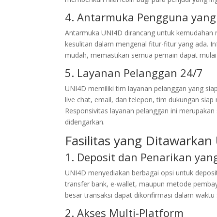
4. Antarmuka Pengguna yan
Antarmuka UNI4D dirancang untuk kemudahan navi
kesulitan dalam mengenal fitur-fitur yang ada. 
mudah, memastikan semua pemain dapat mulai 
5. Layanan Pelanggan 24/7
UNI4D memiliki tim layanan pelanggan yang si
live chat, email, dan telepon, tim dukungan s
Responsivitas layanan pelanggan ini merupakan
didengarkan.
Fasilitas yang Ditawarka
1. Deposit dan Penarikan ya
UNI4D menyediakan berbagai opsi untuk depos
transfer bank, e-wallet, maupun metode pembaya
besar transaksi dapat dikonfirmasi dalam waktu 
2. Akses Multi-Platform