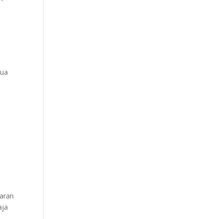
mua
taran
aja