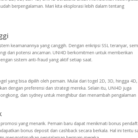
dah berpengalaman. Mari kita eksplorasi lebih dalam tentang
ggi
istem keamanannya yang canggih. Dengan enkripsi SSL teranyar, se
ndungi dari potensi ancaman. UNI4D berkomitmen untuk memberikan
ngan sistem anti-fraud yang aktif setiap saat.
 yang bisa dipilih oleh pemain. Mulai dari togel 2D, 3D, hingga 4D,
kan dengan preferensi dan strategi mereka. Selain itu, UNI4D juga
, hongkong, dan sydney untuk menghibur dan menambah pengalaman
k
n promosi yang menarik. Pemain baru dapat menikmati bonus pendaf
apatkan bonus deposit dan cashback secara berkala. Hal ini tentu s
 ingin mengoptimalkan pengalaman bermain mereka.