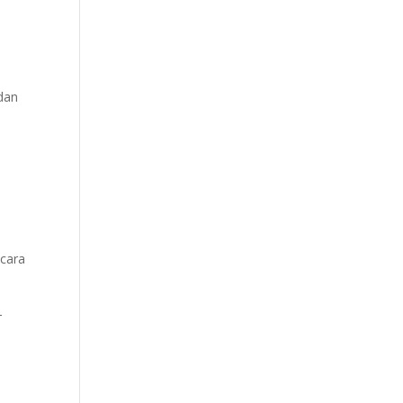
dan
 cara
-