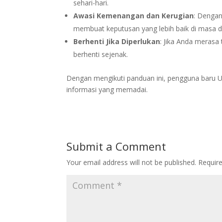
sehari-hari.
Awasi Kemenangan dan Kerugian
: Dengan
membuat keputusan yang lebih baik di masa 
Berhenti Jika Diperlukan
: Jika Anda merasa 
berhenti sejenak.
Dengan mengikuti panduan ini, pengguna baru U
informasi yang memadai.
Submit a Comment
Your email address will not be published.
Requir