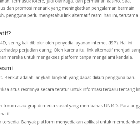
an, termasuk lotere, judi olahraga, dan permainan kasino. Saat
nus dan promosi menarik yang meningkatkan pengalaman bermain
pengguna perlu mengetahui link alternatif resmi hari ini, terutama 
tif?
 sering kali diblokir oleh penyedia layanan internet (ISP). Hal ini
erhadap perjudian daring. Oleh karena itu, link alternatif menjadi san
inkan mereka untuk mengakses platform tanpa mengalami kendala.
Resmi
t. Berikut adalah langkah-langkah yang dapat diikuti pengguna baru:
iksa situs resminya secara teratur untuk informasi terbaru tentang li
n forum atau grup di media sosial yang membahas UNI4D. Para ang
natif.
ka tersedia. Banyak platform menyediakan aplikasi untuk memudahka