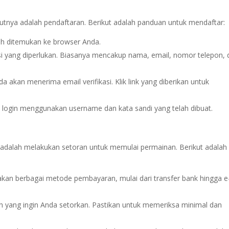
ikutnya adalah pendaftaran. Berikut adalah panduan untuk mendaftar:
elah ditemukan ke browser Anda.
si yang diperlukan. Biasanya mencakup nama, email, nomor telepon, 
da akan menerima email verifikasi. Klik link yang diberikan untuk
pat login menggunakan username dan kata sandi yang telah dibuat.
a adalah melakukan setoran untuk memulai permainan. Berikut adalah
kan berbagai metode pembayaran, mulai dari transfer bank hingga e
h yang ingin Anda setorkan. Pastikan untuk memeriksa minimal dan