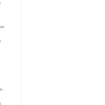
n
lah
r
h
ah-
l.