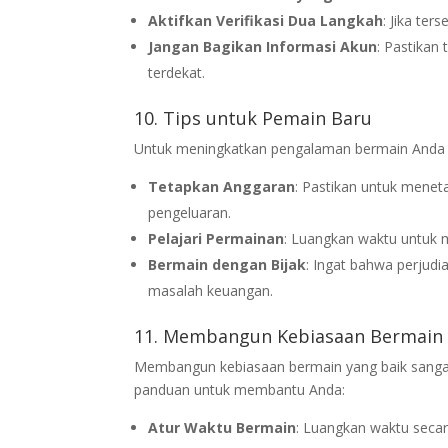
Aktifkan Verifikasi Dua Langkah
: Jika te
Jangan Bagikan Informasi Akun
: Pastikan
terdekat.
10. Tips untuk Pemain Baru
Untuk meningkatkan pengalaman bermain Anda di
Tetapkan Anggaran
: Pastikan untuk mene
pengeluaran.
Pelajari Permainan
: Luangkan waktu untuk 
Bermain dengan Bijak
: Ingat bahwa perjudi
masalah keuangan.
11. Membangun Kebiasaan Bermain 
Membangun kebiasaan bermain yang baik sangat 
panduan untuk membantu Anda:
Atur Waktu Bermain
: Luangkan waktu seca