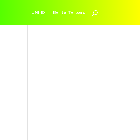
UNI4D
Berita Terbaru