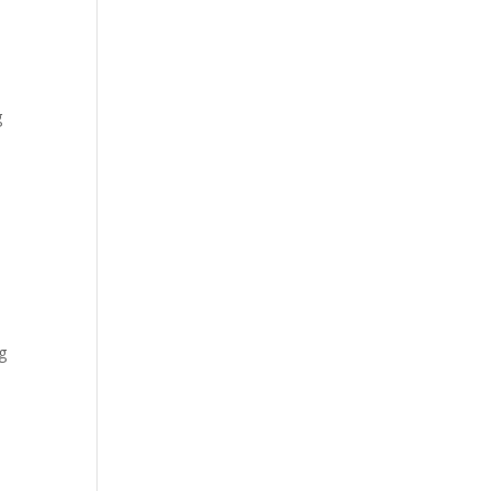
e
g
g