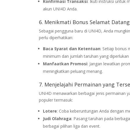
Konfirmasi Transaksi
: Ikuti instruksi untu
akun UNI4D Anda.
6. Menikmati Bonus Selamat Datang
Sebagai pengguna baru di UNI4D, Anda mungkin 
perlu diperhatikan:
Baca Syarat dan Ketentuan
: Setiap bonus 
minimum dan jumlah taruhan yang diperlukan
Manfaatkan Promosi
: Jangan lewatkan prom
meningkatkan peluang menang.
7. Menjelajahi Permainan yang Ters
UNI4D menawarkan berbagai jenis permainan ya
populer termasuk:
Lotere
: Coba keberuntungan Anda dengan mem
Judi Olahraga
: Pasang taruhan pada berbaga
berbagai pilihan liga dan event.