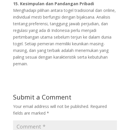
15. Kesimpulan dan Pandangan Pribadi
Menghadapi pilihan antara togel tradisional dan online,
individual mesti berfungsi dengan bijaksana. Analisis
tentang preferensi, tanggung jawab perjudian, dan
regulasi yang ada di Indonesia perlu menjadi
pertimbangan utama sebelum terjun ke dalam dunia
togel. Setiap pemeran memiliki keunikan masing-
masing, dan yang terbaik adalah menemukan yang
paling sesuai dengan karakteristik serta kebutuhan
pemain.
Submit a Comment
Your email address will not be published.
Required
fields are marked
*