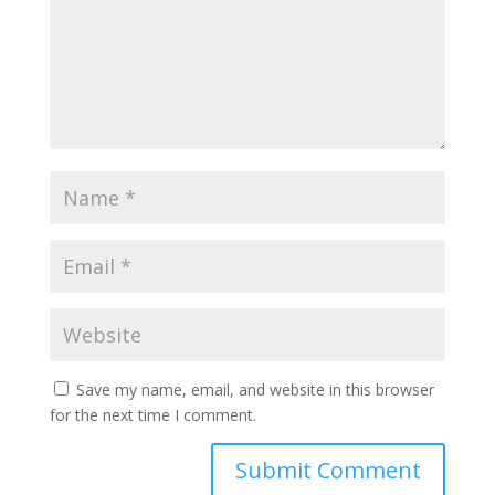
Save my name, email, and website in this browser
for the next time I comment.