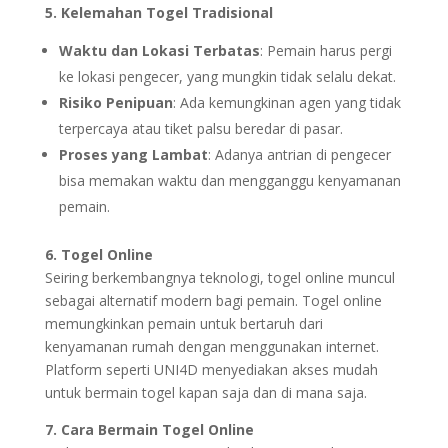
5. Kelemahan Togel Tradisional
Waktu dan Lokasi Terbatas
: Pemain harus pergi
ke lokasi pengecer, yang mungkin tidak selalu dekat.
Risiko Penipuan
: Ada kemungkinan agen yang tidak
terpercaya atau tiket palsu beredar di pasar.
Proses yang Lambat
: Adanya antrian di pengecer
bisa memakan waktu dan mengganggu kenyamanan
pemain.
6. Togel Online
Seiring berkembangnya teknologi, togel online muncul
sebagai alternatif modern bagi pemain. Togel online
memungkinkan pemain untuk bertaruh dari
kenyamanan rumah dengan menggunakan internet.
Platform seperti UNI4D menyediakan akses mudah
untuk bermain togel kapan saja dan di mana saja.
7. Cara Bermain Togel Online