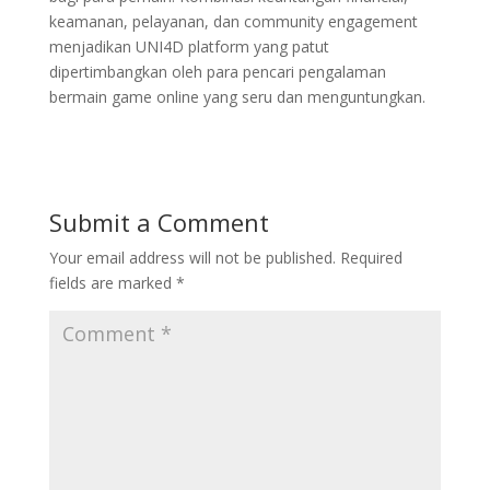
keamanan, pelayanan, dan community engagement
menjadikan UNI4D platform yang patut
dipertimbangkan oleh para pencari pengalaman
bermain game online yang seru dan menguntungkan.
Submit a Comment
Your email address will not be published.
Required
fields are marked
*