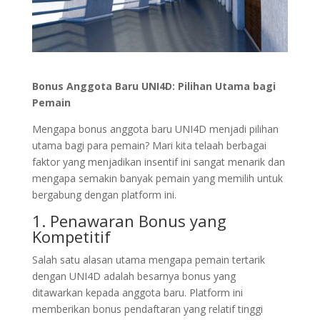
Bonus Anggota Baru UNI4D: Pilihan Utama bagi
Pemain
Mengapa bonus anggota baru UNI4D menjadi pilihan
utama bagi para pemain? Mari kita telaah berbagai
faktor yang menjadikan insentif ini sangat menarik dan
mengapa semakin banyak pemain yang memilih untuk
bergabung dengan platform ini.
1. Penawaran Bonus yang
Kompetitif
Salah satu alasan utama mengapa pemain tertarik
dengan UNI4D adalah besarnya bonus yang
ditawarkan kepada anggota baru. Platform ini
memberikan bonus pendaftaran yang relatif tinggi