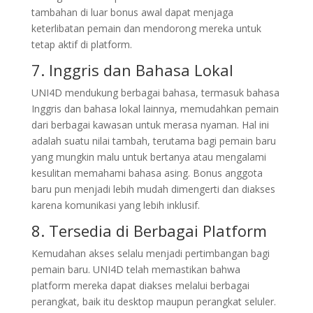
tambahan di luar bonus awal dapat menjaga
keterlibatan pemain dan mendorong mereka untuk
tetap aktif di platform.
7. Inggris dan Bahasa Lokal
UNI4D mendukung berbagai bahasa, termasuk bahasa
Inggris dan bahasa lokal lainnya, memudahkan pemain
dari berbagai kawasan untuk merasa nyaman. Hal ini
adalah suatu nilai tambah, terutama bagi pemain baru
yang mungkin malu untuk bertanya atau mengalami
kesulitan memahami bahasa asing. Bonus anggota
baru pun menjadi lebih mudah dimengerti dan diakses
karena komunikasi yang lebih inklusif.
8. Tersedia di Berbagai Platform
Kemudahan akses selalu menjadi pertimbangan bagi
pemain baru. UNI4D telah memastikan bahwa
platform mereka dapat diakses melalui berbagai
perangkat, baik itu desktop maupun perangkat seluler.