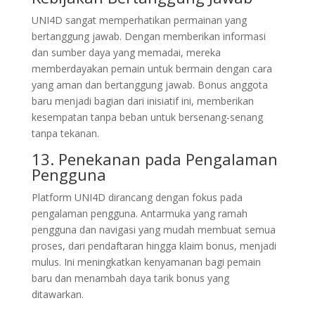
UNI4D sangat memperhatikan permainan yang
bertanggung jawab. Dengan memberikan informasi
dan sumber daya yang memadai, mereka
memberdayakan pemain untuk bermain dengan cara
yang aman dan bertanggung jawab. Bonus anggota
baru menjadi bagian dari inisiatif ini, memberikan
kesempatan tanpa beban untuk bersenang-senang
tanpa tekanan.
13. Penekanan pada Pengalaman
Pengguna
Platform UNI4D dirancang dengan fokus pada
pengalaman pengguna. Antarmuka yang ramah
pengguna dan navigasi yang mudah membuat semua
proses, dari pendaftaran hingga klaim bonus, menjadi
mulus. Ini meningkatkan kenyamanan bagi pemain
baru dan menambah daya tarik bonus yang
ditawarkan.