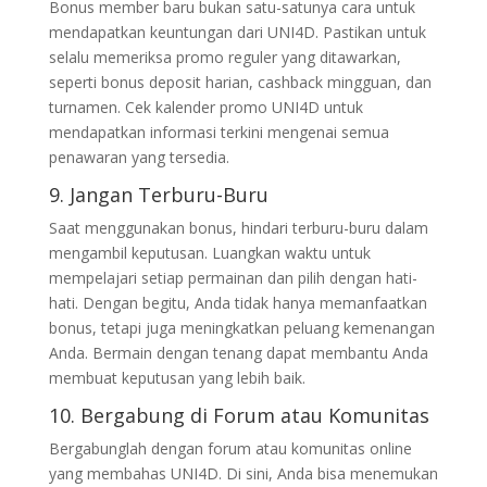
Bonus member baru bukan satu-satunya cara untuk
mendapatkan keuntungan dari UNI4D. Pastikan untuk
selalu memeriksa promo reguler yang ditawarkan,
seperti bonus deposit harian, cashback mingguan, dan
turnamen. Cek kalender promo UNI4D untuk
mendapatkan informasi terkini mengenai semua
penawaran yang tersedia.
9. Jangan Terburu-Buru
Saat menggunakan bonus, hindari terburu-buru dalam
mengambil keputusan. Luangkan waktu untuk
mempelajari setiap permainan dan pilih dengan hati-
hati. Dengan begitu, Anda tidak hanya memanfaatkan
bonus, tetapi juga meningkatkan peluang kemenangan
Anda. Bermain dengan tenang dapat membantu Anda
membuat keputusan yang lebih baik.
10. Bergabung di Forum atau Komunitas
Bergabunglah dengan forum atau komunitas online
yang membahas UNI4D. Di sini, Anda bisa menemukan