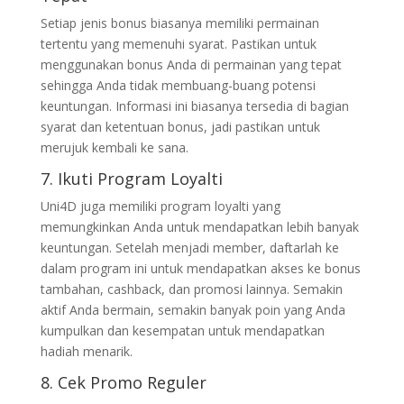
Setiap jenis bonus biasanya memiliki permainan
tertentu yang memenuhi syarat. Pastikan untuk
menggunakan bonus Anda di permainan yang tepat
sehingga Anda tidak membuang-buang potensi
keuntungan. Informasi ini biasanya tersedia di bagian
syarat dan ketentuan bonus, jadi pastikan untuk
merujuk kembali ke sana.
7. Ikuti Program Loyalti
Uni4D juga memiliki program loyalti yang
memungkinkan Anda untuk mendapatkan lebih banyak
keuntungan. Setelah menjadi member, daftarlah ke
dalam program ini untuk mendapatkan akses ke bonus
tambahan, cashback, dan promosi lainnya. Semakin
aktif Anda bermain, semakin banyak poin yang Anda
kumpulkan dan kesempatan untuk mendapatkan
hadiah menarik.
8. Cek Promo Reguler