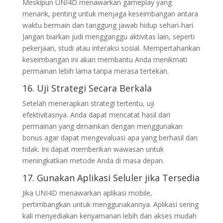
Meskipun UNI4D menawarkan gameplay yang
menarik, penting untuk menjaga keseimbangan antara
waktu bermain dan tanggung jawab hidup sehari-hari.
Jangan biarkan judi mengganggu aktivitas lain, seperti
pekerjaan, studi atau interaksi sosial. Mempertahankan
keseimbangan ini akan membantu Anda menikmati
permainan lebih lama tanpa merasa tertekan.
16. Uji Strategi Secara Berkala
Setelah menerapkan strategi tertentu, uji
efektivitasnya. Anda dapat mencatat hasil dari
permainan yang dimainkan dengan menggunakan
bonus agar dapat mengevaluasi apa yang berhasil dan
tidak. Ini dapat memberikan wawasan untuk
meningkatkan metode Anda di masa depan.
17. Gunakan Aplikasi Seluler jika Tersedia
Jika UNI4D menawarkan aplikasi mobile,
pertimbangkan untuk menggunakannya. Aplikasi sering
kali menyediakan kenyamanan lebih dan akses mudah