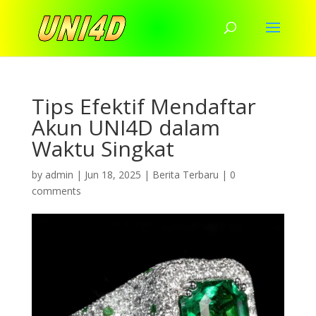
Tips Efektif Mendaftar
Akun UNI4D dalam
Waktu Singkat
by
admin
|
Jun 18, 2025
|
Berita Terbaru
|
0
comments