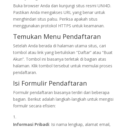
Buka browser Anda dan kunjungi situs resmi UNI4D.
Pastikan Anda mengakses URL yang benar untuk
menghindari situs palsu. Periksa apakah situs
menggunakan protokol HTTPS untuk keamanan.
Temukan Menu Pendaftaran
Setelah Anda berada di halaman utama situs, cari
tombol atau link yang bertuliskan “Daftar” atau “Buat
Akun”. Tombol ini biasanya terletak di bagian atas
halaman. Klik tombol tersebut untuk memulai proses
pendaftaran.
Isi Formulir Pendaftaran
Formulir pendaftaran biasanya terdiri dari beberapa
bagian. Berikut adalah langkah-langkah untuk mengisi
formulir secara efisien:
Informasi Pribadi
: Isi nama lengkap, alamat email,