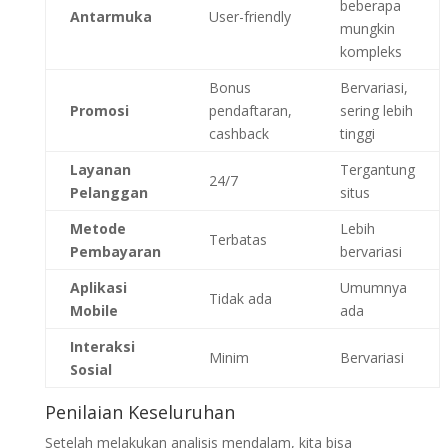
beberapa
Antarmuka
User-friendly
mungkin
kompleks
Bonus
Bervariasi,
Promosi
pendaftaran,
sering lebih
cashback
tinggi
Layanan
Tergantung
24/7
Pelanggan
situs
Metode
Lebih
Terbatas
Pembayaran
bervariasi
Aplikasi
Umumnya
Tidak ada
Mobile
ada
Interaksi
Minim
Bervariasi
Sosial
Penilaian Keseluruhan
Setelah melakukan analisis mendalam, kita bisa