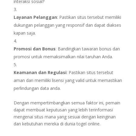
interaksi sosial?
Layanan Pelanggan
: Pastikan situs tersebut memiliki
dukungan pelanggan yang responsif dan dapat diakses
kapan saja.
Promosi dan Bonus
: Bandingkan tawaran bonus dan
promosi untuk memaksimalkan nilai taruhan Anda.
Keamanan dan Regulasi
: Pastikan situs tersebut
aman dan memiliki lisensi yang valid untuk memastikan
perlindungan data anda.
Dengan mempertimbangkan semua faktor ini, pemain
dapat membuat keputusan yang lebih terinformasi
mengenai situs mana yang sesuai dengan keinginan
dan kebutuhan mereka di dunia togel online.