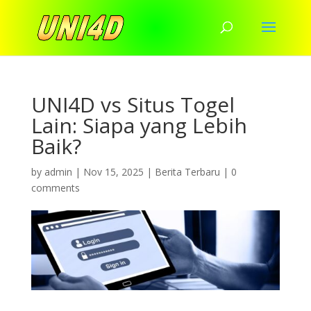
UNI4D vs Situs Togel
Lain: Siapa yang Lebih
Baik?
by
admin
|
Nov 15, 2025
|
Berita Terbaru
|
0
comments