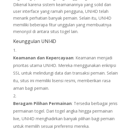
Dikenal karena sistem keamanannya yang solid dan
user interface yang ramah pengguna, UNI4D telah
menarik perhatian banyak pemain. Selain itu, UNI4D
memiliki beberapa fitur unggulan yang membuatnya
menonjol di antara situs togel lain.
Keunggulan UNI4D
Keamanan dan Kepercayaan
: Keamanan menjadi
prioritas utama UNI4D. Mereka menggunakan enkripsi
SSL untuk melindungi data dan transaksi pemain. Selain
itu, situs ini memiliki lisensi resmi, memberikan rasa
aman bagi pemain.
Beragam Pilihan Permainan
: Tersedia berbagai jenis
permainan togel. Dari togel angka hingga permainan
live, UNI4D menghadirkan banyak pilihan bagi pemain
untuk memilih sesuai preferensi mereka.