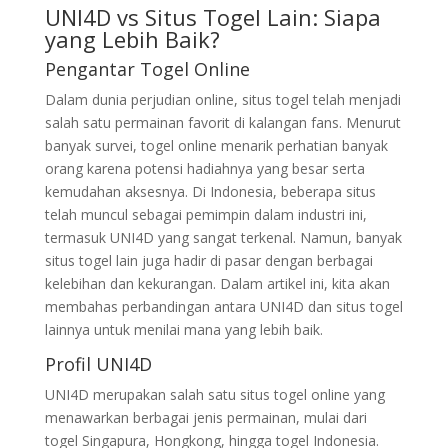
UNI4D vs Situs Togel Lain: Siapa
yang Lebih Baik?
Pengantar Togel Online
Dalam dunia perjudian online, situs togel telah menjadi
salah satu permainan favorit di kalangan fans. Menurut
banyak survei, togel online menarik perhatian banyak
orang karena potensi hadiahnya yang besar serta
kemudahan aksesnya. Di Indonesia, beberapa situs
telah muncul sebagai pemimpin dalam industri ini,
termasuk UNI4D yang sangat terkenal. Namun, banyak
situs togel lain juga hadir di pasar dengan berbagai
kelebihan dan kekurangan. Dalam artikel ini, kita akan
membahas perbandingan antara UNI4D dan situs togel
lainnya untuk menilai mana yang lebih baik.
Profil UNI4D
UNI4D merupakan salah satu situs togel online yang
menawarkan berbagai jenis permainan, mulai dari
togel Singapura, Hongkong, hingga togel Indonesia.