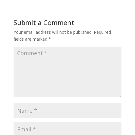
Submit a Comment
Your email address will not be published.
Required
fields are marked
*